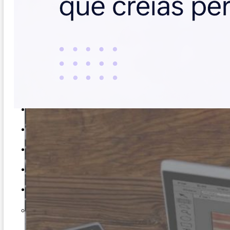
CREACIÓN
PÁGINA
WEB
CREACIÓN
TIENDA
SHOPIFY
CASOS DE ÉXITO
NOSOTROS
KIT DIGITAL
BLOG
CONTACTO