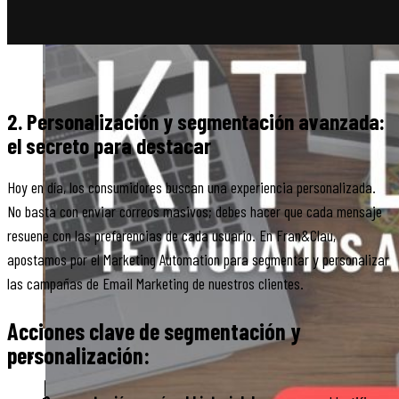
X
2. Personalización y segmentación avanzada:
el secreto para destacar
Hoy en día, los consumidores buscan una experiencia personalizada.
No basta con enviar correos masivos; debes hacer que cada mensaje
resuene con las preferencias de cada usuario. En Fran&Clau,
apostamos por el Marketing Automation para segmentar y personalizar
las campañas de Email Marketing de nuestros clientes.
Acciones clave de segmentación y
CASOS
personalización:
DE