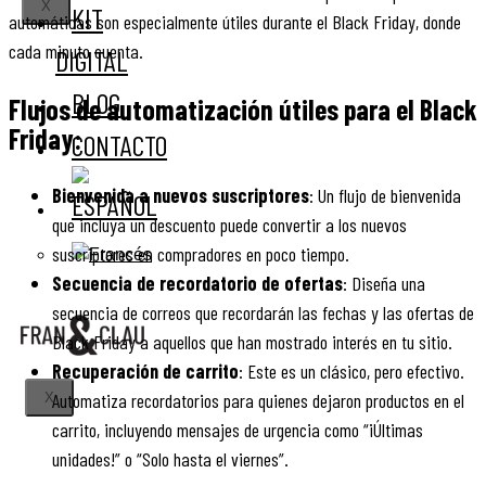
X
KIT
automáticas son especialmente útiles durante el Black Friday, donde
cada minuto cuenta.
DIGITAL
BLOG
Flujos de automatización útiles para el Black
Friday:
CONTACTO
Bienvenida a nuevos suscriptores
: Un flujo de bienvenida
que incluya un descuento puede convertir a los nuevos
suscriptores en compradores en poco tiempo.
Secuencia de recordatorio de ofertas
: Diseña una
secuencia de correos que recordarán las fechas y las ofertas de
Black Friday a aquellos que han mostrado interés en tu sitio.
Recuperación de carrito
: Este es un clásico, pero efectivo.
Automatiza recordatorios para quienes dejaron productos en el
X
carrito, incluyendo mensajes de urgencia como “¡Últimas
unidades!” o “Solo hasta el viernes”.