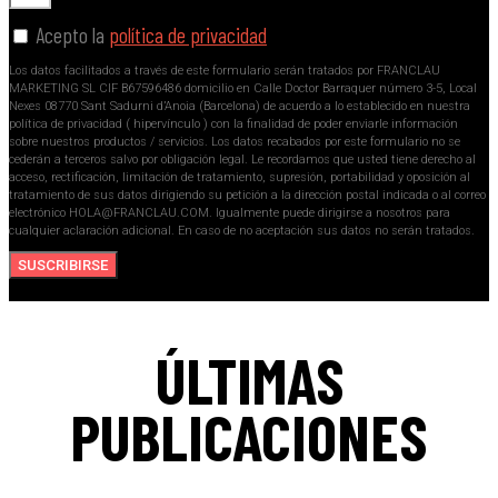
Acepto la
política de privacidad
Los datos facilitados a través de este formulario serán tratados por FRANCLAU
MARKETING SL CIF B67596486 domicilio en Calle Doctor Barraquer número 3-5, Local
Nexes 08770 Sant Sadurni d’Anoia (Barcelona) de acuerdo a lo establecido en nuestra
política de privacidad ( hipervínculo ) con la finalidad de poder enviarle información
sobre nuestros productos / servicios. Los datos recabados por este formulario no se
cederán a terceros salvo por obligación legal. Le recordamos que usted tiene derecho al
acceso, rectificación, limitación de tratamiento, supresión, portabilidad y oposición al
tratamiento de sus datos dirigiendo su petición a la dirección postal indicada o al correo
electrónico HOLA@FRANCLAU.COM. Igualmente puede dirigirse a nosotros para
cualquier aclaración adicional. En caso de no aceptación sus datos no serán tratados.
SUSCRIBIRSE
ÚLTIMAS
PUBLICACIONES