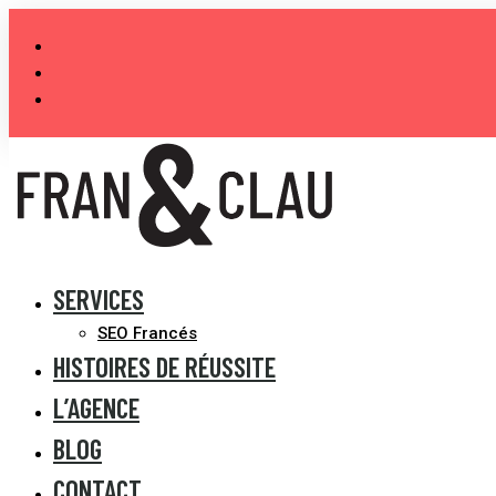
Aller
au
contenu
SERVICES
SEO Francés
HISTOIRES DE RÉUSSITE
L’AGENCE
BLOG
CONTACT