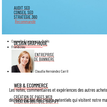
AUDIT SEO
CONSEIL SEO
STRATÉGIE 360
Recommandé
Conseils Ecommerce
,
Outils
DESIGN GRAPHIQUE
Fran&Clau
L'IDENTITÉ D'ENTREPRISE
CONCEPTION DE BANNIÈRE
CATALOGUE
Claudia Hernández Carril
WEB & ECOMMERCE
Les notes, commentaires et expériences des autres acheteu
CRÉATION DE PAGES WEB
décision d’achat des clients potentiels qui visitent notre m
CRÉATION BOUTIQUE SHOPIFY