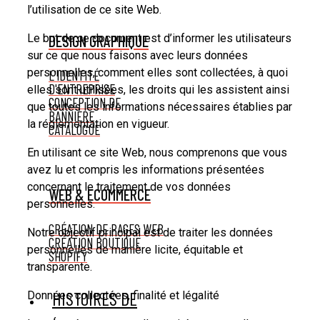
l’utilisation de ce site Web.
Le but de ce document est d’informer les utilisateurs
DESIGN GRAPHIQUE
sur ce que nous faisons avec leurs données
personnelles, comment elles sont collectées, à quoi
L'IDENTITÉ
D'ENTREPRISE
elles sont utilisées, les droits qui les assistent ainsi
CONCEPTION DE
que toutes les informations nécessaires établies par
BANNIÈRE
la réglementation en vigueur.
CATALOGUE
En utilisant ce site Web, nous comprenons que vous
avez lu et compris les informations présentées
concernant le traitement de vos données
WEB & ECOMMERCE
personnelles.
CRÉATION DE PAGES WEB
Notre objectif principal est de traiter les données
CRÉATION BOUTIQUE
personnelles de manière licite, équitable et
SHOPIFY
transparente.
HISTOIRES DE
Données collectées, finalité et légalité