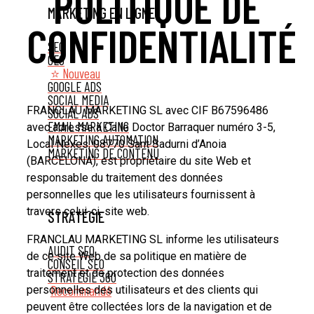
POLITIQUE DE
MARKETING EN LIGNE
CONFIDENTIALITÉ
SEO
GEO
⭐ Nouveau
GOOGLE ADS
SOCIAL MEDIA
FRANCLAU MARKETING SL avec CIF B67596486
SOCIAL ADS
EMAIL MARKETING
avec adresse à Calle Doctor Barraquer numéro 3-5,
MARKETING AUTOMATION
Local Nexes, 08770 Sant Sadurni d’Anoia
MARKETING DE CONTENU
(BARCELONA), est propriétaire du site Web et
responsable du traitement des données
personnelles que les utilisateurs fournissent à
travers celui-ci. site web.
STRATÉGIE
FRANCLAU MARKETING SL informe les utilisateurs
AUDIT SEO
de ce site Web de sa politique en matière de
CONSEIL SEO
traitement et de protection des données
STRATÉGIE 360
Recommandé
personnelles des utilisateurs et des clients qui
peuvent être collectées lors de la navigation et de