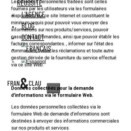
RÉUSSITE
Les données personnelles traitées sont celles
fournies par les utilisateurs via les formulaires
L’AGENCE
disponibles sur ce site Internet et constituent le
minimum requis pour pouvoir vous envoyer des
BLOG
informations sur nos produits/services, pouvoir
CONTACT
passer des commandes, ainsi que pouvoir établir les
factures correspondantes. , informer sur l’état des
commandes, traiter les réclamations et toute autre
gestion dérivée de la fourniture du service effectué
via ce site Web.
Données collectées pour la demande
X
d’informations via le formulaire Web.
Les données personnelles collectées via le
formulaire Web de demande d’informations sont
destinées à envoyer des informations commerciales
sur nos produits et services.