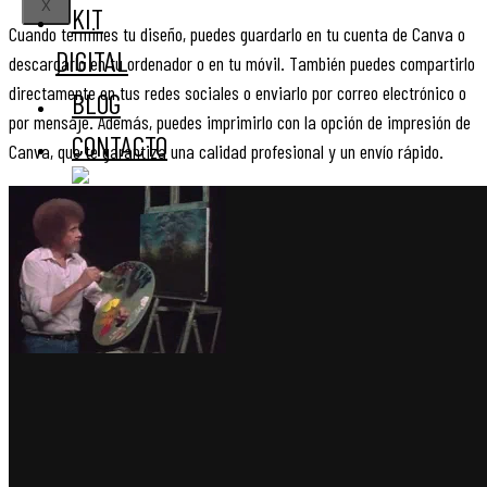
X
KIT
Cuando termines tu diseño, puedes guardarlo en tu cuenta de Canva o
DIGITAL
descargarlo en tu ordenador o en tu móvil. También puedes compartirlo
directamente en tus redes sociales o enviarlo por correo electrónico o
BLOG
por mensaje. Además, puedes imprimirlo con la opción de impresión de
CONTACTO
Canva, que te garantiza una calidad profesional y un envío rápido.
X