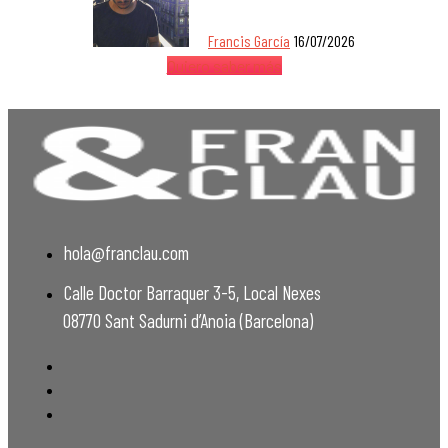
Francis García
16/07/2026
Quiero saber más
hola@franclau.com
Calle Doctor Barraquer 3-5, Local Nexes
08770 Sant Sadurni d’Anoia (Barcelona)