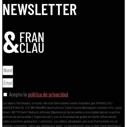
NEWSLETTER
Acepto la
política de privacidad
Los datos facilitados a través de este formulario serán tratados por FRANCLAU
MARKETING SL CIF B67596486 domicilio en Calle Doctor Barraquer número 3-5, Local
Nexes 08770 Sant Sadurni d’Anoia (Barcelona) de acuerdo a lo establecido en nuestra
política de privacidad ( hipervínculo ) con la finalidad de poder enviarle información
sobre nuestros productos / servicios. Los datos recabados por este formulario no se
cederán a terceros salvo por obligación legal. Le recordamos que usted tiene derecho al