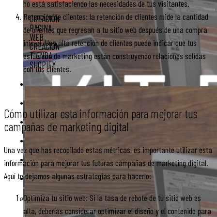
no está satisfaciendo las necesidades de tus visitantes.
Retención de clientes: la retención de clientes mide la cantidad
CREACIÓN
PÁGINA
de clientes que regresan a tu sitio web después de una compra
WEB
inicial. Una alta retención de clientes puede indicar que tus
CREACIÓN
TIENDA
esfuerzos de marketing están construyendo relaciones sólidas
SHOPIFY
con tus clientes.
CASOS DE ÉXITO
NOSOTROS
Cómo utilizar esta información para mejorar tus
KIT DIGITAL
campañas de marketing digital
BLOG
Una vez que has recopilado estas métricas, es importante utilizar esta
CONTACTO
información para mejorar tus futuras campañas de marketing digital.
Aquí te dejamos algunas estrategias para hacerlo:
Optimiza tu sitio web: Si la tasa de rebote de tu sitio web es
alta, deberías considerar optimizar el diseño y el contenido para