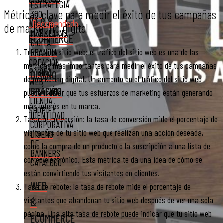
ESTRATEGIA
Métricas clave para medir el éxito de tus campañas
360
WEB &
Recomendado
de marketing digital
MARKETING
ECOMMERCE
DIGITAL
Tráfico del sitio web: el tráfico del sitio web es una de las
FRANCIA
CREACIÓN
métricas más importantes para medir el éxito de tus campañas
PÁGINA
DISEÑO
de marketing digital. Un aumento en el tráfico del sitio web
WEB
GRÁFICO
CREACIÓN
puede indicar que tus esfuerzos de marketing están generando
TIENDA
más interés en tu marca.
SHOPIFY
IDENTIDAD
Tasa de conversión: la tasa de conversión mide el porcentaje de
CORPORATIVA
visitantes de tu sitio web que realizan una acción deseada,
DISEÑO
DE
como la compra de un producto o la suscripción a una lista de
BANNERS
correo electrónico. Esta métrica te da una idea de cómo se
CATÁLOGO
están convirtiendo tus visitantes en clientes.
WEB
Tasa de rebote: la tasa de rebote mide el porcentaje de
visitantes que abandonan tu sitio web después de ver una sola
&
página. Una alta tasa de rebote puede indicar que tu sitio web
ECOMMERCE