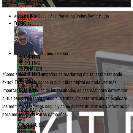
GEO
ESTRATEGIA
⭐
Nuevo
AUDITORÍA
Analítica Web
,
Google Ads
,
Marketing Online
,
Social Media
GOOGLE
SEO
ADS
Fran&Clau
CONSULTORÍA
SOCIAL
SEO
MEDIA
ESTRATEGIA
SOCIAL
360
ADS
Recomendado
EMAIL
Francis García
MARKETING
MARKETING
DIGITAL
MARKETING
FRANCIA
AUTOMATION
MARKETING
¿Cómo sabes si tus campañas de marketing digital están teniendo
DISEÑO
DE
éxito? En un mundo donde la publicidad digital es cada vez más
CONTENIDOS
GRÁFICO
importante, la medición de los resultados es esencial para determinar
si tus esfuerzos están dando sus frutos. En este artículo, te explicaré
ESTRATEGIA
IDENTIDAD
las métricas que debes seguir y cómo puedes utilizar esta información
CORPORATIVA
AUDITORÍA
para mejorar tus futuras campañas.
DISEÑO
SEO
DE
CONSULTORÍA
BANNERS
SEO
CATÁLOGO