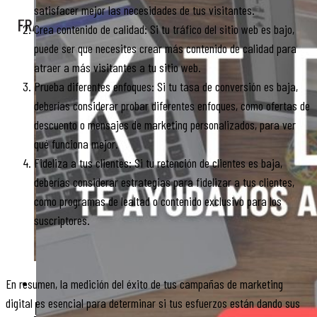
satisfacer mejor las necesidades de tus visitantes.
Crea contenido de calidad: Si tu tráfico del sitio web es bajo,
X
puede ser que necesites crear más contenido de calidad para
atraer a más visitantes a tu sitio web.
Prueba diferentes enfoques: Si tu tasa de conversión es baja,
deberías considerar probar diferentes enfoques, como ofertas de
descuento o mensajes de marketing personalizados, para ver
qué funciona mejor.
Fideliza a tus clientes: Si tu retención de clientes es baja,
deberías considerar estrategias para fidelizar a tus clientes,
como programas de lealtad o contenido exclusivo para los
suscriptores.
CASOS
En resumen, la medición del éxito de tus campañas de marketing
digital es esencial para determinar si tus esfuerzos están dando sus
DE