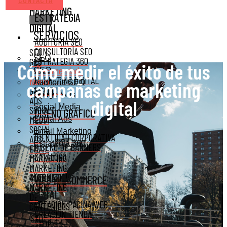
MARKETING
ESTRATEGIA
DIGITAL
SERVICIOS
AUDITORÍA SEO
CONSULTORÍA SEO
SEO
SEO
ESTRATEGIA 360
GEO
Cómo medir el éxito de tus
Recomendado
⭐
GEO
MARKETING DIGITAL
Nuevo
campañas de marketing
Auditoría SEO
FRANCIA
GOOGLE
Google Ads
ADS
digital
Social Media
SOCIAL
DISEÑO GRÁFICO
MEDIA
Social Ads
SOCIAL
Email Marketing
IDENTIDAD CORPORATIVA
ADS
Estrategia 360
DISEÑO DE BANNERS
EMAIL
CATÁLOGO
MARKETING
MARKETING
MARKETING
AUTOMATION
WEB & ECOMMERCE
MARKETING
DIGITAL
DE
CREACIÓN PÁGINA WEB
CONTENIDOS
CREACIÓN TIENDA
SEO
SHOPIFY