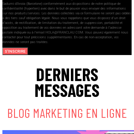
Sadurni d’Anoia (Barcelone) conformément aux dispositions de notre politique de
confidentialité (hyperlien) avec dans le but de pouvoir vous envoyer des informations
sur nos produits/services. Les données collectées via ce formulaire ne seront pas cédées
à des tiers sauf obligation légale. Nous vous rappelons que vous disposez d'un droit
d'accès, de rectification, de limitation du traitement, de suppression, portabilité et
opposition au traitement de vos données en adressant votre demande à l'adresse
postale indiquée ou à l'email HOLA@FRANCLAU.COM. Vous pouvez également nous
contacter pour tout précisions supplémentaires. En cas de non-acceptation, vos
données ne seront pas traitées.
S'INSCRIRE
DERNIERS
MESSAGES
BLOG MARKETING EN LIGNE