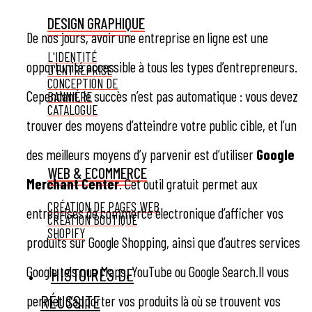
DESIGN GRAPHIQUE
De nos jours, avoir une entreprise en ligne est une
L'IDENTITÉ
opportunité accessible à tous les types d’entrepreneurs.
D'ENTREPRISE
CONCEPTION DE
Cependant, le succès n’est pas automatique : vous devez
BANNIÈRE
CATALOGUE
trouver des moyens d’atteindre votre public cible, et l’un
des meilleurs moyens d’y parvenir est d’utiliser
Google
WEB & ECOMMERCE
Merchant Center
. Cet outil gratuit permet aux
CRÉATION DE PAGES WEB
entreprises de commerce électronique d’afficher vos
CRÉATION BOUTIQUE
SHOPIFY
produits sur Google Shopping, ainsi que d’autres services
Google tels que Maps, YouTube ou Google Search.Il vous
HISTOIRES DE
RÉUSSITE
permet d’apporter vos produits là où se trouvent vos