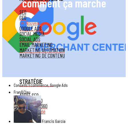
comment ça marche
SEO
GEO
⭐ Nouveau
GOOGLE ADS
SOCIAL MEDIA
SOCIAL ADS
EMAIL MARKETING
MARKETING AUTOMATION
MARKETING DE CONTENU
STRATÉGIE
Conseils Ecommerce
,
Google Ads
Fran&Clau
AUDIT SEO
CONSEIL SEO
STRATÉGIE 360
Recommandé
Francis García