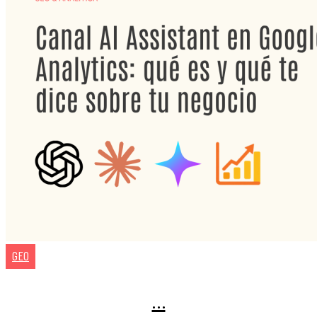
GEO
…