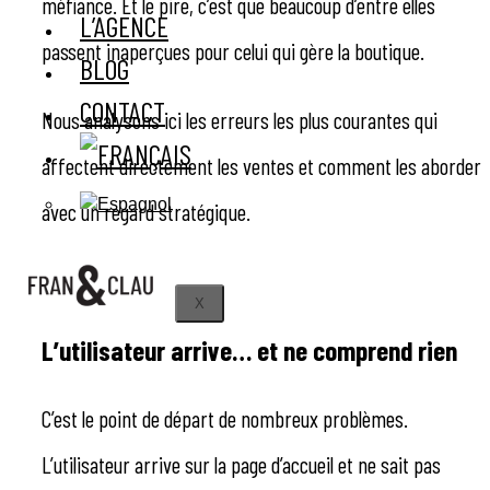
méfiance. Et le pire, c’est que beaucoup d’entre elles
L’AGENCE
passent inaperçues pour celui qui gère la boutique.
BLOG
CONTACT
Nous analysons ici les erreurs les plus courantes qui
affectent directement les ventes et comment les aborder
avec un regard stratégique.
X
L’utilisateur arrive… et ne comprend rien
C’est le point de départ de nombreux problèmes.
L’utilisateur arrive sur la page d’accueil et ne sait pas