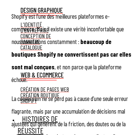
DESIGN GRAPHIQUE
Shopify est l’une des meilleures plateformes e-
L'IDENTITÉ
commerce. Mais il existe une vérité inconfortable que
D'ENTREPRISE
CONCEPTION DE
nous constatons constamment :
beaucoup de
BANNIÈRE
CATALOGUE
boutiques Shopify ne convertissent pas car elles
sont mal conçues
, et non parce que la plateforme
WEB & ECOMMERCE
échoue.
CRÉATION DE PAGES WEB
CRÉATION BOUTIQUE
La conversion ne se perd pas à cause d’une seule erreur
SHOPIFY
flagrante, mais par une accumulation de décisions mal
HISTOIRES DE
ajustées qui génèrent de la friction, des doutes ou de la
RÉUSSITE