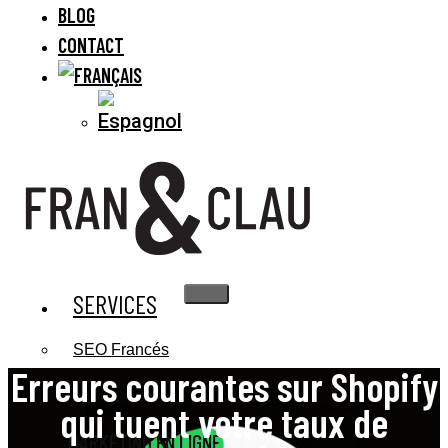
BLOG
CONTACT
SERVICES
SEO Francés
Erreurs courantes sur Shopify
qui tuent votre taux de
MARKETING EN LIGNE