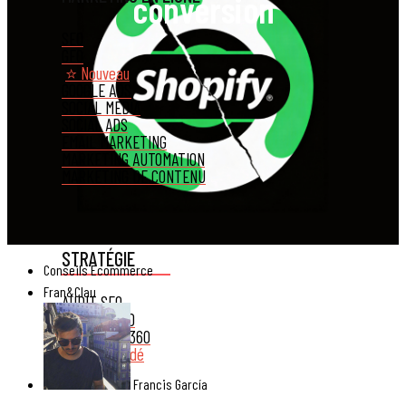
conversion
SEO
GEO
⭐ Nouveau
GOOGLE ADS
SOCIAL MEDIA
SOCIAL ADS
EMAIL MARKETING
MARKETING AUTOMATION
MARKETING DE CONTENU
STRATÉGIE
Conseils Ecommerce
Fran&Clau
AUDIT SEO
CONSEIL SEO
STRATÉGIE 360
Recommandé
Francis García