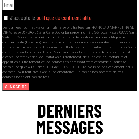
J'accepte le
politique de confidentialité
Les données fournies via ce formulaire seront traitées par FRANCLAU MARKETING SL
CIF Adresse B67596486 à la Calle Doctor Barraquer numéro 3-5, Local Nexes 08770 Sant
Sadurni d’Anoia (Barcelone) conformément aux dispositions de notre politique de
confidentialité (hyperlien) avec dans le but de pouvoir vous envoyer des informations
sur nos produits/services. Les données collectées via ce formulaire ne seront pas cédées
à des tiers sauf obligation légale. Nous vous rappelons que vous disposez d'un droit
d'accès, de rectification, de limitation du traitement, de suppression, portabilité et
opposition au traitement de vos données en adressant votre demande à l'adresse
postale indiquée ou à l'email HOLA@FRANCLAU.COM. Vous pouvez également nous
contacter pour tout précisions supplémentaires. En cas de non-acceptation, vos
données ne seront pas traitées.
S'INSCRIRE
DERNIERS
MESSAGES