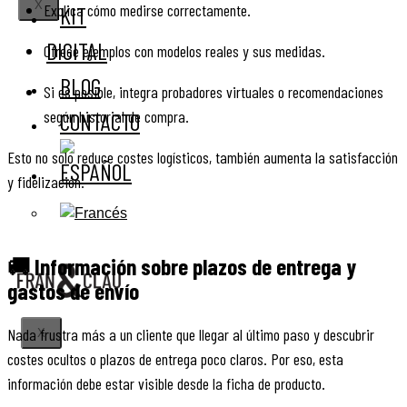
X
Explica cómo medirse correctamente.
KIT
DIGITAL
Ofrece ejemplos con modelos reales y sus medidas.
BLOG
Si es posible, integra probadores virtuales o recomendaciones
según historial de compra.
CONTACTO
Esto no solo reduce costes logísticos, también aumenta la satisfacción
y fidelización.
🚚 Información sobre plazos de entrega y
gastos de envío
Nada frustra más a un cliente que llegar al último paso y descubrir
X
costes ocultos o plazos de entrega poco claros. Por eso, esta
información debe estar visible desde la ficha de producto.