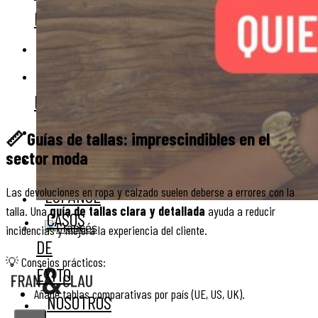
ÉXITO
NOSOTROS
KIT
DIGITAL
BLOG
📏 Guías de tallas: imprescindibles en el
CONTACTO
sector moda
Las devoluciones en ropa y calzado suelen deberse a errores con la
talla. Una
guía de tallas clara y detallada
ayuda a reducir
CASOS
incidencias y mejora la experiencia del cliente.
DE
💡 Consejos prácticos:
ÉXITO
Añade tablas comparativas por país (UE, US, UK).
NOSOTROS