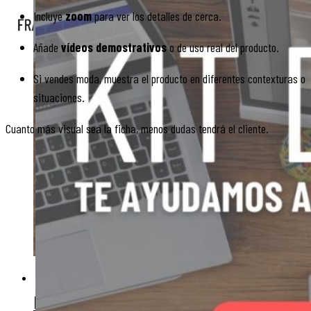
Incluye
zoom
para ver los detalles de cerca.
X
Añade
vídeos demostrativos
o de uso real del producto.
Si vendes moda, muestra el producto en diferentes contexturas o
situaciones.
Cuanto más visual sea la ficha, menos dudas tendrá el cliente.
CASOS
DE