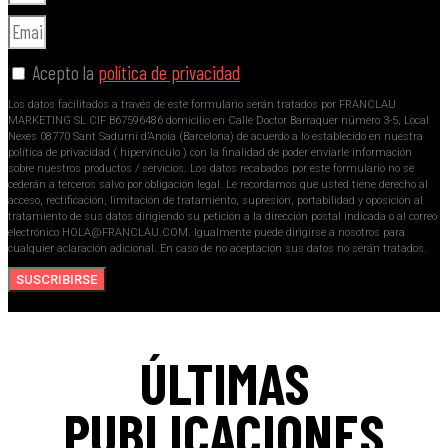
Acepto la
política de privacidad
Los datos facilitados a través de este formulario serán tratados por FRANCLAU
MARKETING SL CIF B67596486 domicilio en Calle Doctor Barraquer número 3-5, Local
Nexes 08770 Sant Sadurni d’Anoia (Barcelona) de acuerdo a lo establecido en nuestra
política de privacidad ( hipervínculo ) con la finalidad de poder enviarle información
sobre nuestros productos / servicios. Los datos recabados por este formulario no se
cederán a terceros salvo por obligación legal. Le recordamos que usted tiene derecho al
acceso, rectificación, limitación de tratamiento, supresión, portabilidad y oposición al
tratamiento de sus datos dirigiendo su petición a la dirección postal indicada o al correo
electrónico HOLA@FRANCLAU.COM. Igualmente puede dirigirse a nosotros para
cualquier aclaración adicional. En caso de no aceptación sus datos no serán tratados.
SUSCRIBIRSE
ÚLTIMAS
PUBLICACIONES