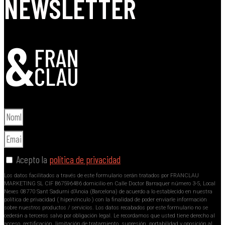
NEWSLETTER
Acepto la
política de privacidad
Los datos facilitados a través de este formulario serán tratados por FRANCLAU
MARKETING SL CIF B67596486 domicilio en Calle Doctor Barraquer número 3-5, Local
Nexes 08770 Sant Sadurni d’Anoia (Barcelona) de acuerdo a lo establecido en nuestra
política de privacidad ( hipervínculo ) con la finalidad de poder enviarle información
sobre nuestros productos / servicios. Los datos recabados por este formulario no se
cederán a terceros salvo por obligación legal. Le recordamos que usted tiene derecho al
acceso, rectificación, limitación de tratamiento, supresión, portabilidad y oposición al