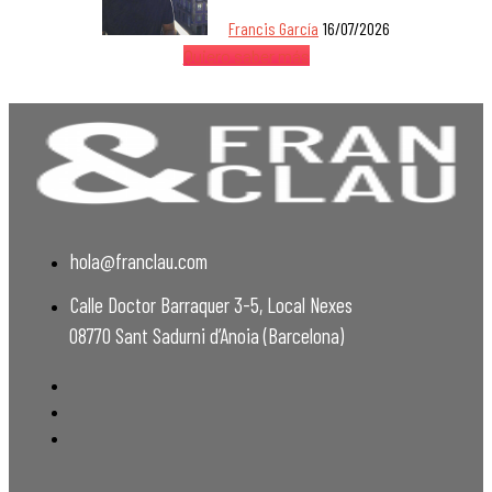
Francis García
16/07/2026
Quiero saber más
hola@franclau.com
Calle Doctor Barraquer 3-5, Local Nexes
08770 Sant Sadurni d’Anoia (Barcelona)