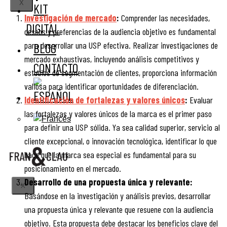
X
KIT
Investigación de mercado
:
Comprender las necesidades,
DIGITAL
deseos y preferencias de la audiencia objetivo es fundamental
para desarrollar una USP efectiva. Realizar investigaciones de
BLOG
mercado exhaustivas, incluyendo análisis competitivos y
CONTACTO
estudios de segmentación de clientes, proporciona información
valiosa para identificar oportunidades de diferenciación.
Identificación de fortalezas y valores únicos
:
Evaluar
las fortalezas y valores únicos de la marca es el primer paso
para definir una USP sólida. Ya sea calidad superior, servicio al
cliente excepcional, o innovación tecnológica, identificar lo que
hace que la marca sea especial es fundamental para su
posicionamiento en el mercado.
Desarrollo de una propuesta única y relevante:
X
Basándose en la investigación y análisis previos, desarrollar
una propuesta única y relevante que resuene con la audiencia
objetivo. Esta propuesta debe destacar los beneficios clave del