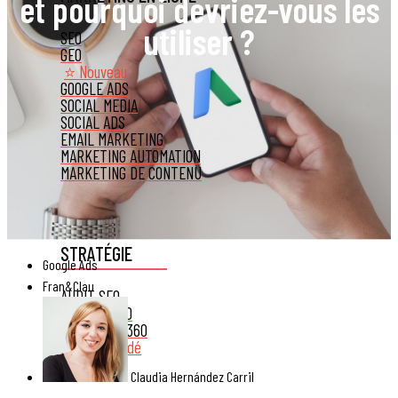
et pourquoi devriez-vous les
utiliser ?
SEO
GEO
⭐ Nouveau
GOOGLE ADS
SOCIAL MEDIA
SOCIAL ADS
EMAIL MARKETING
MARKETING AUTOMATION
MARKETING DE CONTENU
STRATÉGIE
Google Ads
Fran&Clau
AUDIT SEO
CONSEIL SEO
STRATÉGIE 360
Recommandé
Claudia Hernández Carril