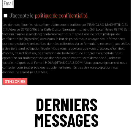
J'accepte le
politique de confidentialité
Les données fournies via ce formulaire seront traitées par FRANCLAU MARKETING SL
CIF Adresse B67596486 à la Calle Doctor Barraquer numéro 3-5, Local Nexes 08770 Sant
Sadurni d’Anoia (Barcelone) conformément aux dispositions de notre politique de
confidentialité (hyperlien) avec dans le but de pouvoir vous envoyer des informations
sur nos produits/services. Les données collectées via ce formulaire ne seront pas cédées
à des tiers sauf obligation légale. Nous vous rappelons que vous disposez d'un droit
d'accès, de rectification, de limitation du traitement, de suppression, portabilité et
opposition au traitement de vos données en adressant votre demande à l'adresse
postale indiquée ou à l'email HOLA@FRANCLAU.COM. Vous pouvez également nous
contacter pour tout précisions supplémentaires. En cas de non-acceptation, vos
données ne seront pas traitées.
S'INSCRIRE
DERNIERS
MESSAGES