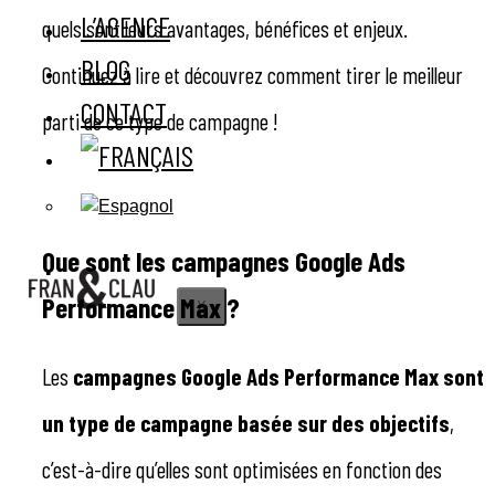
L’AGENCE
quels sont leurs avantages, bénéfices et enjeux.
BLOG
Continuez à lire et découvrez comment tirer le meilleur
CONTACT
parti de ce type de campagne !
Que sont les campagnes Google Ads
Performance Max ?
X
Les
campagnes Google Ads Performance Max sont
un type de campagne basée sur des objectifs
,
c’est-à-dire qu’elles sont optimisées en fonction des