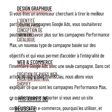
DESIGN GRAPHIQUE
Si vous êtes un annonceur cherchant à tirer le meilleur
L'IDENTITÉ
parti de vos campagnes Google Ads, vous souhaiterez
D'ENTREPRISE
CONCEPTION DE
peut-être en savoir plus sur les campagnes Performance
BANNIÈRE
CATALOGUE
Max, un nouveau type de campagne basée sur des
objectifs et qui vous permet d’accéder à l’intégralité de
WEB & ECOMMERCE
l’inventaire Google Ads avec une seule campagne. Dans cet
CRÉATION DE PAGES WEB
article de notre Blog Fran&Clau, nous allons vous
CRÉATION BOUTIQUE
SHOPIFY
expliquer ce que sont les campagnes Performance Max,
ce qu’elles peuvent apporter si vous avez un site
HISTOIRES DE
RÉUSSITE
corporate ou un e-commerce, pourquoi les utiliser, et