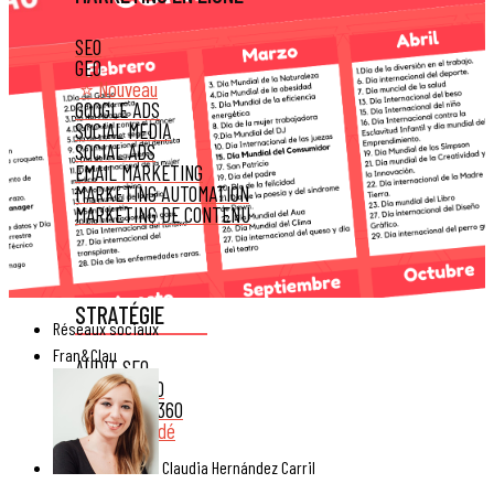
SEO
GEO
⭐ Nouveau
GOOGLE ADS
SOCIAL MEDIA
SOCIAL ADS
EMAIL MARKETING
MARKETING AUTOMATION
MARKETING DE CONTENU
STRATÉGIE
Réseaux sociaux
Fran&Clau
AUDIT SEO
CONSEIL SEO
STRATÉGIE 360
Recommandé
Claudia Hernández Carril