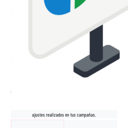
hasta el seguimiento y la mejora continua, nos ocupamos de
que cada detalle esté perfectamente ajustado para
maximizar los resultados.
Realizamos un monitoreo diario de tu cuenta de Google Ads
para identificar cambios, ajustar las pujas y analizar el
desempeño en términos de impresiones, clics y el costo por
clic (CPC) de las palabras clave seleccionadas.
Nuestro principal objetivo es garantizar que las campañas
no solo alcancen los objetivos establecidos, sino que también
ofrezcan una rentabilidad sólida a largo plazo, generando un
retorno de inversión significativo para tu negocio. Además, te
entregamos informes mensuales detallados para que puedas
evaluar de manera clara los resultados obtenidos y los
ajustes realizados en tus campañas.