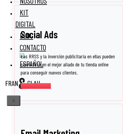
NOSOTROS
KIT
DIGITAL
Social Ads
BLOG
CONTACTO
Las RRSS y la inversión publicitaria en ellas pueden
convertirse en el mejor aliado de tu tienda online
para conseguir nuevos clientes.
Quiero saber más
X
Email Marketing