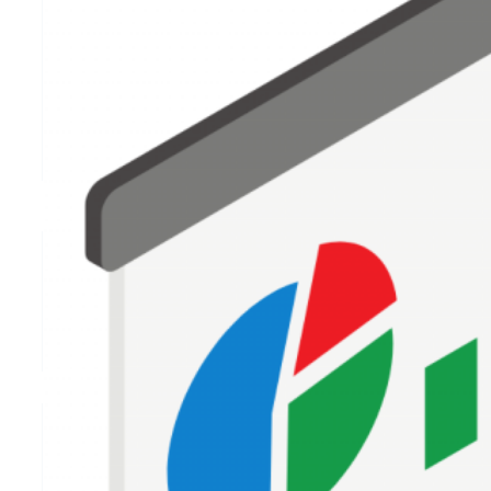
AGENCIA GOOGLE
ADS EN
VILANOVA DEL
CAMÍ
LA ESTRATEGIA DE GOOGLE
ADS IDEAL PARA TU NEGOCIO
EN VILANOVA DEL CAMÍ
Nuestro servicio de gestión de publicidad en Google Ads en
Vilanova del Camí se basa en una optimización mensual
minuciosa de tus campañas. Desde la configuración inicial