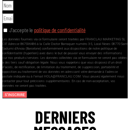
J'accepte le
politique de confidentialité
Les données fournies via ce formulaire seront traitées par FRANCLAU MARKETING SL
CIF Adresse B67596486 à la Calle Doctor Barraquer numéro 3-5, Local Nexes 08770 Sant
Sadurni d’Anoia (Barcelone) conformément aux dispositions de notre politique de
confidentialité (hyperlien) avec dans le but de pouvoir vous envoyer des informations
sur nos produits/services. Les données collectées via ce formulaire ne seront pas cédées
à des tiers sauf obligation légale. Nous vous rappelons que vous disposez d'un droit
d'accès, de rectification, de limitation du traitement, de suppression, portabilité et
opposition au traitement de vos données en adressant votre demande à l'adresse
postale indiquée ou à l'email HOLA@FRANCLAU.COM. Vous pouvez également nous
contacter pour tout précisions supplémentaires. En cas de non-acceptation, vos
données ne seront pas traitées.
S'INSCRIRE
DERNIERS