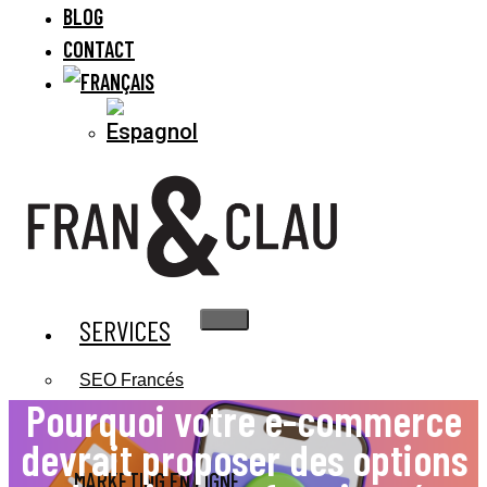
BLOG
CONTACT
SERVICES
SEO Francés
Pourquoi votre e-commerce
devrait proposer des options
MARKETING EN LIGNE