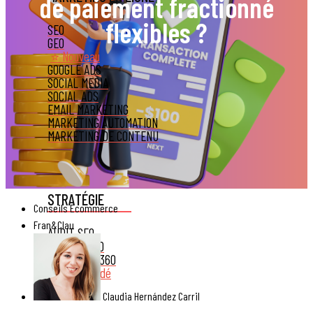
de paiement fractionné
flexibles ?
SEO
GEO
⭐ Nouveau
GOOGLE ADS
SOCIAL MEDIA
SOCIAL ADS
EMAIL MARKETING
MARKETING AUTOMATION
MARKETING DE CONTENU
STRATÉGIE
Conseils Ecommerce
Fran&Clau
AUDIT SEO
CONSEIL SEO
STRATÉGIE 360
Recommandé
Claudia Hernández Carril