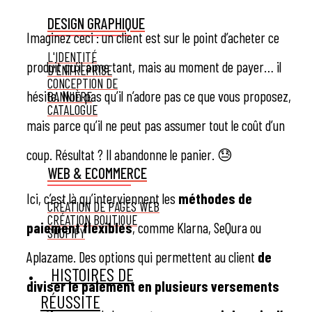
DESIGN GRAPHIQUE
Imaginez ceci : un client est sur le point d’acheter ce
L'IDENTITÉ
produit qu’il aime tant, mais au moment de payer… il
D'ENTREPRISE
CONCEPTION DE
hésite. Non pas qu’il n’adore pas ce que vous proposez,
BANNIÈRE
CATALOGUE
mais parce qu’il ne peut pas assumer tout le coût d’un
coup. Résultat ? Il abandonne le panier. 😓
WEB & ECOMMERCE
Ici, c’est là qu’interviennent les
méthodes de
CRÉATION DE PAGES WEB
CRÉATION BOUTIQUE
paiement flexibles
, comme Klarna, SeQura ou
SHOPIFY
Aplazame. Des options qui permettent au client
de
HISTOIRES DE
diviser le paiement en plusieurs versements
RÉUSSITE