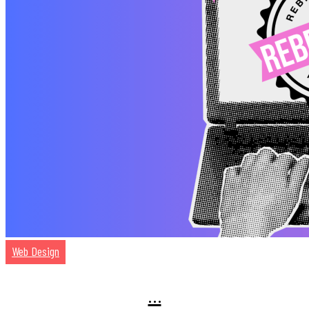
Web Design
…