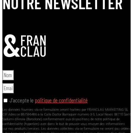
NOTRE NEWSLETTER
J'accepte le
politique de confidentialité
Les données fournies via ce formulaire seront traitées par FRANCLAU MARKETING SL
CIF Adresse B67596486 à la Calle Doctor Barraquer numéro 3-5, Local Nexes 08770 Sant
Sadurni d’Anoia (Barcelone) conformément aux dispositions de notre politique de
confidentialité (hyperlien) avec dans le but de pouvoir vous envoyer des informations
sur nos produits/services. Les données collectées via ce formulaire ne seront pas cédées