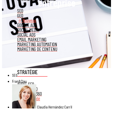
entreprise
SEO
GEO
⭐ Nouveau
GOOGLE ADS
SOCIAL MEDIA
SOCIAL ADS
EMAIL MARKETING
MARKETING AUTOMATION
MARKETING DE CONTENU
STRATÉGIE
SEO
Fran&Clau
AUDIT SEO
CONSEIL SEO
STRATÉGIE 360
Recommandé
Claudia Hernández Carril