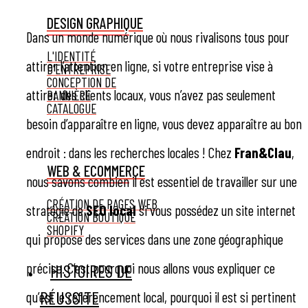
DESIGN GRAPHIQUE
Dans un monde numérique où nous rivalisons tous pour
L'IDENTITÉ
attirer l’attention en ligne, si votre entreprise vise à
D'ENTREPRISE
CONCEPTION DE
attirer des clients locaux, vous n’avez pas seulement
BANNIÈRE
CATALOGUE
besoin d’apparaître en ligne, vous devez apparaître au bon
endroit : dans les recherches locales ! Chez
Fran&Clau
,
WEB & ECOMMERCE
nous savons combien il est essentiel de travailler sur une
CRÉATION DE PAGES WEB
stratégie de
SEO local
si vous possédez un site internet
CRÉATION BOUTIQUE
SHOPIFY
qui propose des services dans une zone géographique
précise. C’est pourquoi nous allons vous expliquer ce
HISTOIRES DE
RÉUSSITE
qu’est le référencement local, pourquoi il est si pertinent