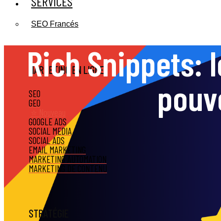
SERVICES
SEO Francés
Rich Snippets: 
MARKETING EN LIGNE
pouv
SEO
GEO
⭐ Nouveau
GOOGLE ADS
SOCIAL MEDIA
SOCIAL ADS
EMAIL MARKETING
MARKETING AUTOMATION
MARKETING DE CONTENU
STRATÉGIE