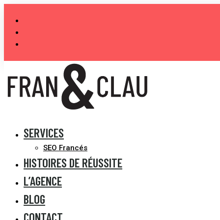
Aller
au
contenu
SERVICES
SEO Francés
HISTOIRES DE RÉUSSITE
L’AGENCE
BLOG
CONTACT