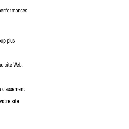
s performances
oup plus
au site Web,
e classement
 votre site