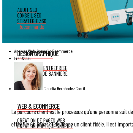
AUDIT SEO
CONSEIL SEO
STRATÉGIE 360
Recommandé
Analyse Web
,
Conseils Ecommerce
DESIGN GRAPHIQUE
Fran&Clau
L'IDENTITÉ D'ENTREPRISE
CONCEPTION DE BANNIÈRE
CATALOGUE
Claudia Hernández Carril
WEB & ECOMMERCE
Le parcours client est le processus qu’une personne suit d
CRÉATION DE PAGES WEB
effectue un achat et devienne un client fidèle. Il est impo
CRÉATION BOUTIQUE SHOPIFY