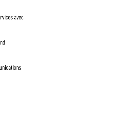
ervices avec
end
munications