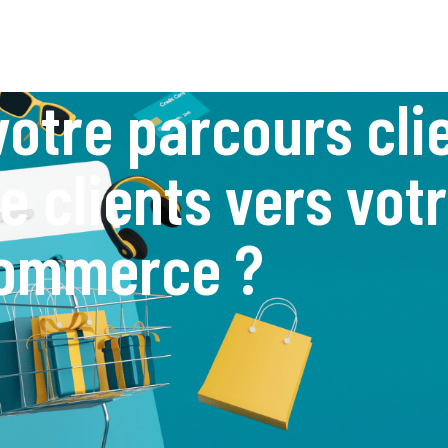
otre parcours cli
de clients vers vot
ommerce ?