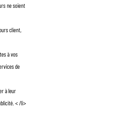
eurs ne soient
urs client,
tes à vos
ervices de
r à leur
licité. < /li>