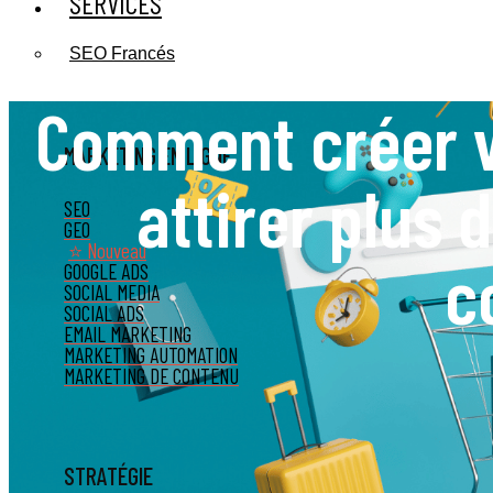
SERVICES
SEO Francés
Comment créer v
MARKETING EN LIGNE
attirer plus 
SEO
GEO
⭐ Nouveau
c
GOOGLE ADS
SOCIAL MEDIA
SOCIAL ADS
EMAIL MARKETING
MARKETING AUTOMATION
MARKETING DE CONTENU
STRATÉGIE