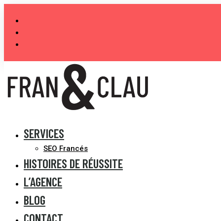
Aller
au
contenu
SERVICES
SEO Francés
HISTOIRES DE RÉUSSITE
L’AGENCE
BLOG
CONTACT