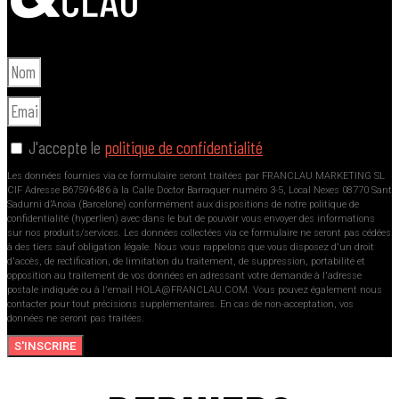
J'accepte le
politique de confidentialité
Les données fournies via ce formulaire seront traitées par FRANCLAU MARKETING SL
CIF Adresse B67596486 à la Calle Doctor Barraquer numéro 3-5, Local Nexes 08770 Sant
Sadurni d’Anoia (Barcelone) conformément aux dispositions de notre politique de
confidentialité (hyperlien) avec dans le but de pouvoir vous envoyer des informations
sur nos produits/services. Les données collectées via ce formulaire ne seront pas cédées
à des tiers sauf obligation légale. Nous vous rappelons que vous disposez d'un droit
d'accès, de rectification, de limitation du traitement, de suppression, portabilité et
opposition au traitement de vos données en adressant votre demande à l'adresse
postale indiquée ou à l'email HOLA@FRANCLAU.COM. Vous pouvez également nous
contacter pour tout précisions supplémentaires. En cas de non-acceptation, vos
données ne seront pas traitées.
S'INSCRIRE