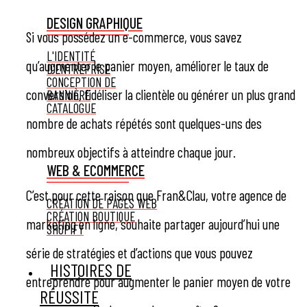
DESIGN GRAPHIQUE
Si vous possédez un e-commerce, vous savez
L'IDENTITÉ
qu’augmenter le panier moyen, améliorer le taux de
D'ENTREPRISE
CONCEPTION DE
conversion, fidéliser la clientèle ou générer un plus grand
BANNIÈRE
CATALOGUE
nombre de achats répétés sont quelques-uns des
nombreux objectifs à atteindre chaque jour.
WEB & ECOMMERCE
C’est pour cette raison que Fran&Clau, votre agence de
CRÉATION DE PAGES WEB
CRÉATION BOUTIQUE
marketing en ligne, souhaite partager aujourd’hui une
SHOPIFY
série de stratégies et d’actions que vous pouvez
HISTOIRES DE
entreprendre pour augmenter le panier moyen de votre
RÉUSSITE