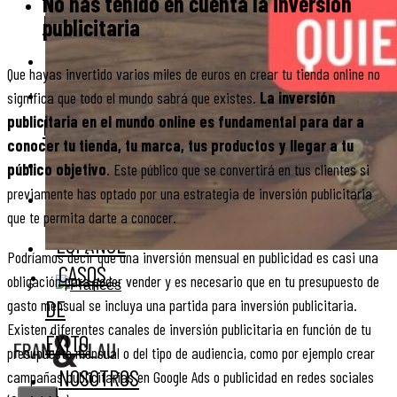
No has tenido en cuenta la inversión
ÉXITO
publicitaria
NOSOTROS
Que hayas invertido varios miles de euros en crear tu tienda online no
KIT
significa que todo el mundo sabrá que existes.
La inversión
publicitaria en el mundo online es fundamental para dar a
DIGITAL
conocer tu tienda, tu marca, tus productos y llegar a tu
BLOG
público objetivo
. Este público que se convertirá en tus clientes si
CONTACTO
previamente has optado por una estrategia de inversión publicitaria
que te permita darte a conocer.
Podríamos decir que una inversión mensual en publicidad es casi una
CASOS
obligación para poder vender y es necesario que en tu presupuesto de
DE
gasto mensual se incluya una partida para inversión publicitaria.
Existen diferentes canales de inversión publicitaria en función de tu
ÉXITO
presupuesto mensual o del tipo de audiencia, como por ejemplo crear
NOSOTROS
campañas publicitarias en Google Ads o publicidad en redes sociales