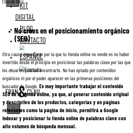
(Social Ads).
X
KIT
DIGITAL
BLOG
No crees en el posicionamiento orgánico
(SEO)
CONTACTO
Otra causa importante por la que tu tienda online no vende es no haber
invertido desde el principio en posicionar las palabras clave por las que
los usuarios podrían encontrarte. No has optado por contenidos
orgánicos ni por el poder aparecer en las primeras posiciones del
buscador de Google.
Es muy importante trabajar el contenido
SEO de la tienda online, ya que, al generar contenido original
y descriptivo de los productos, categorías y en páginas
X
relevantes como la página de inicio, permitirá a Google
indexar y posicionar tu tienda online de palabras clave con
alto volumen de búsqueda mensual.