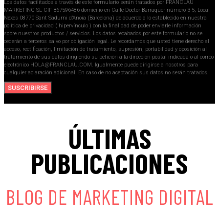
Los datos facilitados a través de este formulario serán tratados por FRANCLAU
MARKETING SL CIF B67596486 domicilio en Calle Doctor Barraquer número 3-5, Local
Nexes 08770 Sant Sadurni d’Anoia (Barcelona) de acuerdo a lo establecido en nuestra
política de privacidad ( hipervínculo ) con la finalidad de poder enviarle información
sobre nuestros productos / servicios. Los datos recabados por este formulario no se
cederán a terceros salvo por obligación legal. Le recordamos que usted tiene derecho al
acceso, rectificación, limitación de tratamiento, supresión, portabilidad y oposición al
tratamiento de sus datos dirigiendo su petición a la dirección postal indicada o al correo
electrónico HOLA@FRANCLAU.COM. Igualmente puede dirigirse a nosotros para
cualquier aclaración adicional. En caso de no aceptación sus datos no serán tratados.
SUSCRIBIRSE
ÚLTIMAS
PUBLICACIONES
BLOG DE MARKETING DIGITAL