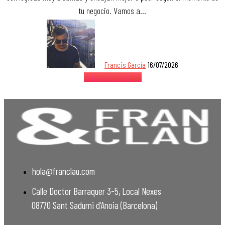
tu negocio. Vamos a…
Francis García
16/07/2026
Quiero saber más
hola@franclau.com
Calle Doctor Barraquer 3-5, Local Nexes
08770 Sant Sadurni d’Anoia (Barcelona)