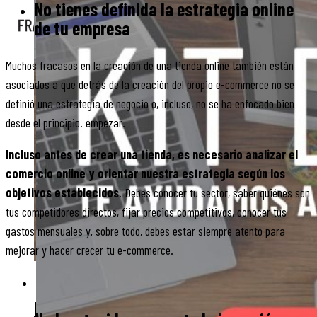
No tienes definida la estrategia online
de tu empresa
X
Muchos fracasos en la creación de una tienda online también están
asociados a que detrás de la creación del propio e-commerce no se
definió una estrategia de negocio o, incluso, no se ha enfocado bien
desde el principio. empezar.
Incluso antes de crear una tienda, es necesario analizar el
comercio online y orientar nuestra estrategia según los
objetivos establecidos
. Debes conocer tu sector, saber quiénes son
tus competidores directos, fijar precios competitivos, conocer tus
gastos mensuales y, sobre todo, debes estar siempre atento para
mejorar y hacer crecer tu e-commerce.
CASOS
DE