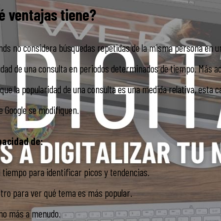
é ventajas tiene?
rends no considera búsquedas repetidas de la misma persona en u
dad de una consulta en periodos determinados de tiempo. Más ad
ue la popularidad de una consulta es una medida relativa, esta 
e Google se modifiquen.
pacidad de:
l tiempo para identificar picos y tendencias.
tro para ver qué tema es más popular.
ino más a menudo.