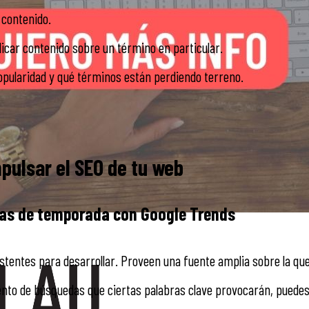
 contenido.
icar contenido sobre un término en particular.
opularidad y qué términos están perdiendo terreno.
pulsar el SEO de tu web
X
cias de temporada con Google Trends
tentes para desarrollar. Proveen una fuente amplia sobre la qu
mento de búsquedas que ciertas palabras clave provocarán, puede