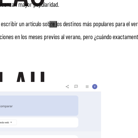
alcanzan mayor popularidad.
escribir un artículo sobre los destinos más populares para el ve
X
ciones en los meses previos al verano, pero ¿cuándo exactamen
X