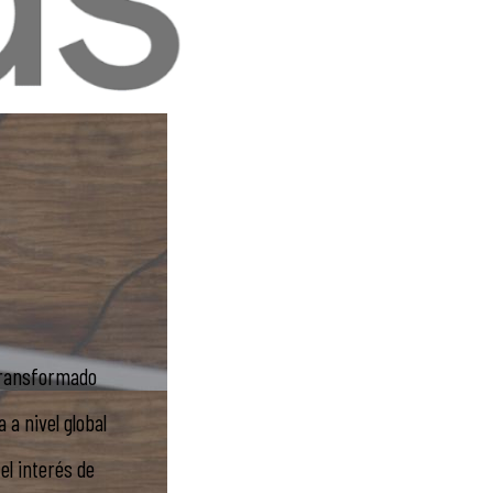
 transformado
 a nivel global
el interés de