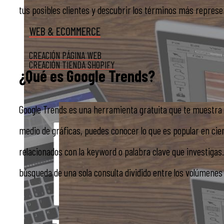
tus posibles clientes y descubrir los términos más represe
WEB & ECOMMERCE
CREACIÓN PÁGINA WEB
CREACIÓN TIENDA SHOPIFY
¿Qué es Google Trends?
Google Trends es una herramienta gratuita que te muestra 
medio de gráficas, puedes conocer lo que es popular en ci
relacionados con la keyword o palabra clave que investigas.
búsqueda de una sola consulta dividido entre los volúmenes 