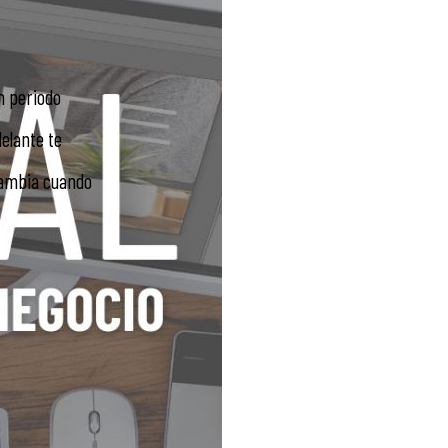
n periodo
elante te
cambia cuando