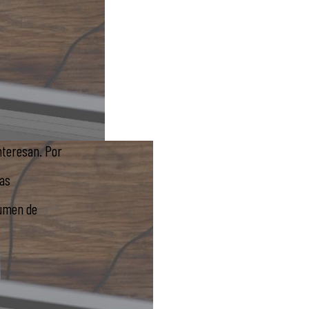
nteresan. Por
tas
lumen de